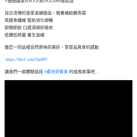
⭐️通過國家HACCP及ISO22000雙認證
自古流傳的皇家滋補極品，營養補給勝燕窩
高膳食纖維 幫助消化順暢
即開即飲 口感滑順好吸收
低糖低熱量 養生滋補
邀您一同品嚐自然原味的美好，享受品真食的感動
https://lihi1.com/SjeMV
讓我們一起體驗這段
#產地到餐桌
的成長故事吧…