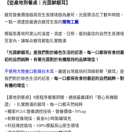
【從產地到餐桌｜光茵鮮銀耳】
銀耳營養價值極高但生長環境極為嚴苛，光茵樂活花了數年時間，
一點一滴建造最適合銀耳生長的
植物工廠
模擬原產地阿里山的溫度、濕度、日照，復刻最佳的自然生長環境
至室內，讓每朵銀耳都能扎實飽滿
「光茵鮮銀耳」是我們對於綠色生活的初衷，每一口都保有食材最
初的自然純粹，有著光茵對於有機堅持的品牌理念！
不使用大陸進口乾燥白木耳
，嚴選台灣栽培的頂級新鮮「銀耳」是
我們對於綠色生活的初衷，
每一口都保有食材最初的自然純粹，對
有機的理念
！
【產地到餐桌】8道程序層層把關，通過最嚴謹的『慈心有機驗
證』，扎實飽滿的銀耳，每一口都天然純粹
⭐️獨家PGUC營養調控技術，營養價值+70%up
⭐️新鮮就像現採，黃金8小時製罐填充
⭐️科技環控栽培，100%模擬高山原生環境