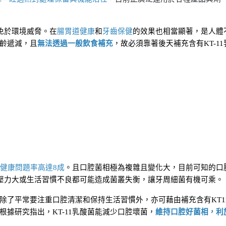
免於環境威脅。在
腸胃道健康
和
牙齒保健
的效果也相當顯著，是人體
齡遞減，且
無法透過一般飲食補充
，故必須靠著後天補充含有KT-11
健康問題率高達8成
。且口腔菌相極為複雜且變化大，目前可知的口
、壓力大或生活習慣不良都可能造成菌叢失衡，讓牙周細菌有機可乘。
除了平常要注重口腔清潔和保持生活習慣外，亦可藉由補充含有KT1
據研究指出，KT-11乳酸菌能減少口腔壞菌，
維持口腔好菌相，利