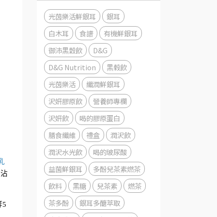
光茵樂活鮮銀耳
銀耳
白木耳
食譜
有機鮮銀耳
御沛黑穀飲
D&G
D&G Nutrition
黑榖飲
光茵樂活
纖潤鮮銀耳
沢妍膠原飲
營養師專欄
沢妍飲
喝的膠原蛋白
膳食纖維
禮盒
潤沢飲
潤沢水光飲
喝的玻尿酸
1乳
益菌鮮銀耳
多酚兒茶素燃茶
道沾
飲料
黑糖
兒茶素
燃茶
茶多酚
銀耳多醣萃取
等5