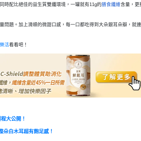
同時配比絕佳的益生質雙纖環境，一罐就有11g的
膳食纖維
含量，更
量問題。加上滑順的微甜口感，每一口都吃得到大朵銀耳朵瓣，就
樂活
看看吧！
製程大公開！
整朵白木耳超有飽足感！