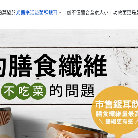
的莫過於
光茵樂活益菌鮮銀耳
。
口感不僅適合全家大小，功效面更是