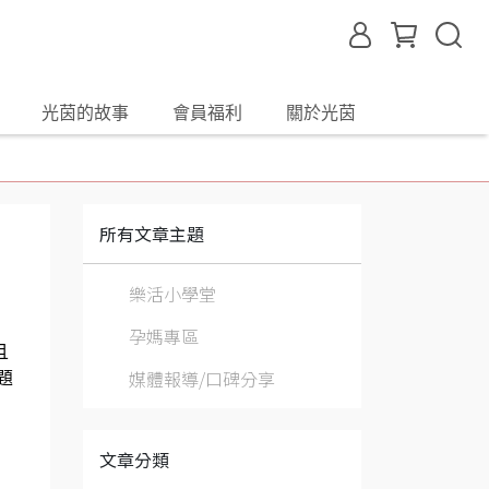
光茵的故事
會員福利
關於光茵
所有文章主題
樂活小學堂
孕媽專區
且
媒體報導/口碑分享
題
文章分類