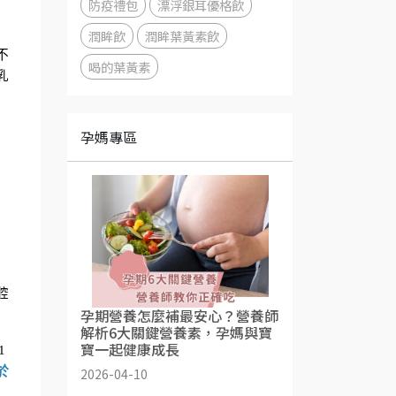
防疫禮包
漂浮銀耳優格飲
潤眸飲
潤眸葉黃素飲
不
喝的葉黃素
乳
孕媽專區
腔
孕期營養怎麼補最安心？營養師
解析6大關鍵營養素，孕媽與寶
寶一起健康成長
1
於
2026-04-10