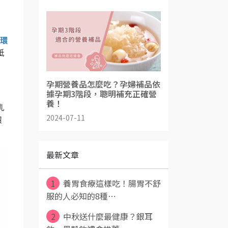
環
抵
孕期營養品怎麼吃？孕婦補品依
據孕期3階段，聰明補充正確營
養！
乳
2024-07-11
環
最新文章
1
養胃食療這樣吃！腸胃不舒
服的人必知的8種⋯
2
中秋送什麼最健康？銀耳