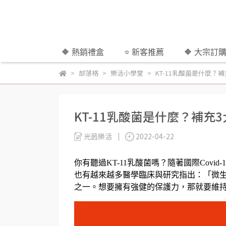
🔶 熱銷禮盒
⭐ 新客推薦
🔶 大宗訂
部落格
樂活小學堂
KT-11乳酸菌是什麼
KT-11乳酸菌是什麼？補
光茵樂活
2022-04-22
你有聽過
KT-11乳酸菌嗎？
隨著國際Covi
也有越來越多醫學臨床與研究指出：「微
之一。想要擁有強健的保護力，那就要
維