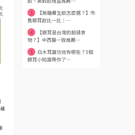
飲、黑穀飲禮盒推薦⋯
3
【無糖養生飲怎麼選？】市
售銀耳飲比一比｜⋯
4
【銀耳是台灣的超級食
物？】中西醫一致推薦⋯
5
白木耳露功效有哪些？5個
銀耳小知識帶你了⋯
期
是補
漸