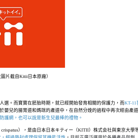
(圖片截自Kitii日本原廠）
人選。而寶寶在胚胎時期，就已經開始發育相關的保護力，而
KT-1
於嬰兒的腸胃道和媽咪的產道中，在自然分娩的過程中再次經由產
防護網，也可以說是新生兒最棒的禮物。
illus crispatus），是由日本日本キティー（KITII）株式会社與東京大學
度C，經過熱封處理保留其機能活性
，目前正廣泛運用於各種產品與劑