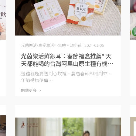
光茵樂活/享受生活不無聊。規小孫 | 2024-01-06
光茵樂活鮮銀耳：春節禮盒推薦* 天
天都能喝的台灣阿里山原生種有機銀
耳，小朋友孕媽咪都能吃，三款禮盒
送禮就是要送到心坎裡，農曆春節即將到來，
一次把好菌好水好新鮮通通備起來～
年節禮物準備⋯
閱讀更多 ->