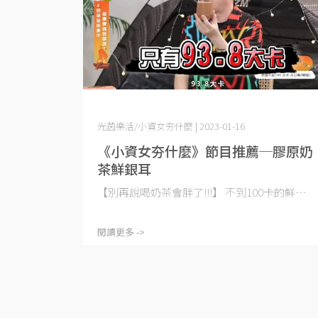
光茵樂活/小資女夯什麼 | 2023-01-16
《小資女夯什麼》節目推薦─膠原奶
茶鮮銀耳
【別再說喝奶茶會胖了!!!】 不到100卡的鮮⋯
閱讀更多 ->