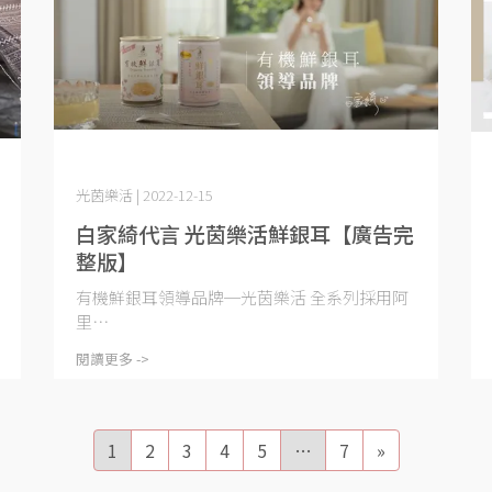
光茵樂活 | 2022-12-15
白家綺代言 光茵樂活鮮銀耳【廣告完
整版】
有機鮮銀耳領導品牌─光茵樂活 全系列採用阿
里⋯
閱讀更多 ->
1
2
3
4
5
…
7
»