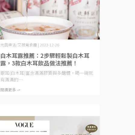
光茵樂活/艾薇覓食趣 | 2023-12-26
白木耳露推薦：2步驟輕鬆製白木耳
露，3款白木耳飲品做法推薦！
銀耳(白木耳)富含滿滿膠質與多醣體，喝一碗就
有滿滿的⋯
閱讀更多 ->