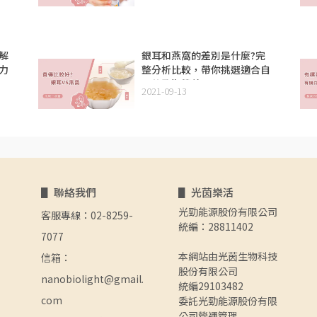
解
銀耳和燕窩的差別是什麼?完
力
整分析比較，帶你挑選適合自
己的孕期營養品
2021-09-13
▋ 聯絡我們
▋ 光茵樂活
光勁能源股份有限公司
客服專線：02-8259-
統編：28811402
7077 
本網站由光茵生物科技
信箱：
股份有限公司
nanobiolight@gmail.
統編29103482
com
委託光勁能源股份有限
公司營運管理