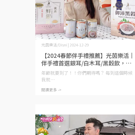
光茵樂活/Disni | 2024-12-29
【2024春節伴手禮推薦】光茵樂活║
伴手禮首選銀耳/白木耳/黑穀飲，養
生禮盒好吃推薦
年節就要到了！！你們期待嗎？ 每到這個時候
我就⋯
閱讀更多 ->