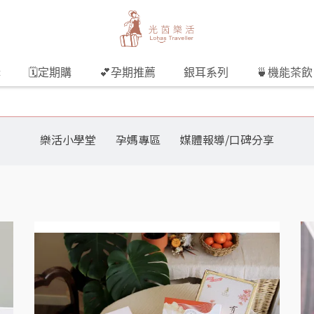
購
🗓️定期購
💕孕期推薦
銀耳系列
🍵機能茶飲
樂活小學堂
孕媽專區
媒體報導/口碑分享