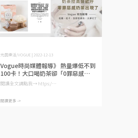
光茵樂活/VOGUE | 2022-12-13
Vogue時尚媒體報導》 熱量爆低不到
100卡！大口喝奶茶卻「0罪惡感」的
時代來臨！茶香濃、奶醇厚還有加料
閱讀全文請點我→ https:/⋯
的豐富口感 眾奶茶控可以開始歡呼
了！
閱讀更多 ->