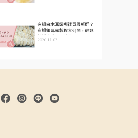
有機白木耳露哪裡買最新鮮？
有機銀耳露製程大公開，輕鬆
搞懂素燕窩是什麼！
2020-11-03