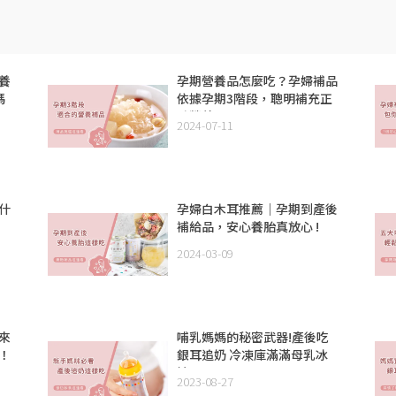
養
孕期營養品怎麼吃？孕婦補品
媽
依據孕期3階段，聰明補充正
確營養！
2024-07-11
什
孕婦白木耳推薦｜孕期到產後
補給品，安心養胎真放心 !
2024-03-09
來
哺乳媽媽的秘密武器!產後吃
！
銀耳追奶 冷凍庫滿滿母乳冰
棒!!
2023-08-27