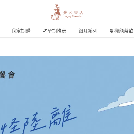
購
🗓️定期購
💕孕期推薦
銀耳系列
🍵機能茶飲