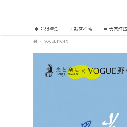
🔶 熱銷禮盒
⭐ 新客推薦
🔶 大宗訂
VOGUE PICNIC