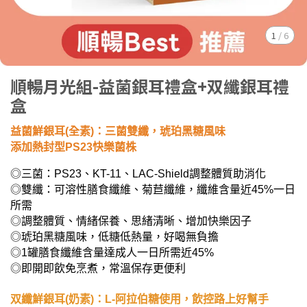
1
/
6
順暢月光組-益菌銀耳禮盒+双纖銀耳禮
盒
益菌鮮銀耳(全素)：三菌雙纖，琥珀黑糖風味
添加熱封型PS23快樂菌株
◎三菌：PS23、KT-11、LAC-Shield調整體質助消化
◎雙纖：可溶性膳食纖維、菊苣纖維，纖維含量近45%一日
所需
◎調整體質、情緒保養、思緒清晰、增加快樂因子
◎琥珀黑糖風味，低糖低熱量，好喝無負擔
◎1罐膳食纖維含量達成人一日所需近45%
◎即開即飲免烹煮，常溫保存更便利
双纖鮮銀耳(奶素)：L-阿拉伯糖使用，飲控路上好幫手