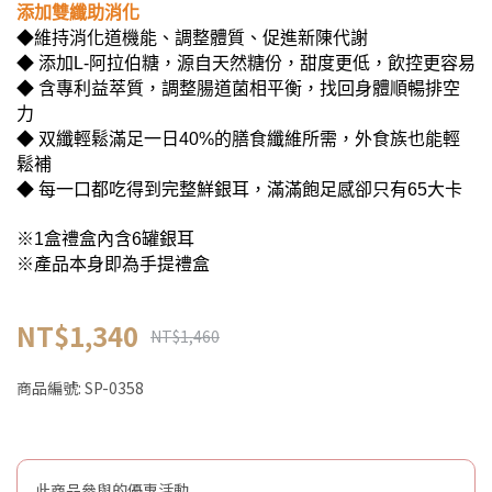
添加雙纖助消化
◆維持消化道機能、調整體質、促進新陳代謝
◆ 添加L-阿拉伯糖，源自天然糖份，甜度更低，飲控更容易
◆ 含專利益萃質，調整腸道菌相平衡，找回身體順暢排空
力
◆ 双纖輕鬆滿足一日40%的膳食纖維所需，外食族也能輕
鬆補
◆ 每一口都吃得到完整鮮銀耳，滿滿飽足感卻只有65大卡
※1盒禮盒內含6罐銀耳
※產品本身即為手提禮盒
NT$1,340
NT$1,460
商品編號:
SP-0358
此商品參與的優惠活動