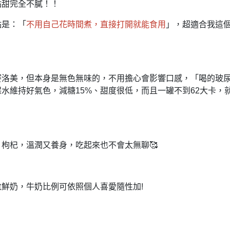
點甜完全不膩！！
點是：「
不用自己花時間煮，
直接打開就能食用
」，
超適合我這
賽洛美，
但本身是無色無味的，
不用擔心會影響口感，
「喝的玻
保水維持好氣色，
減糖15%、甜度很低，
而且一罐不到62大卡，
、枸杞，
溫潤又養身，
吃起來也不會太無聊🥰
尬鮮奶，
牛奶比例可依照個人喜愛隨性加!