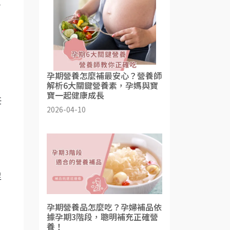
，
孕期營養怎麼補最安心？營養師
解析6大關鍵營養素，孕媽與寶
寶一起健康成長
任
2026-04-10
足
孕期營養品怎麼吃？孕婦補品依
據孕期3階段，聰明補充正確營
養！