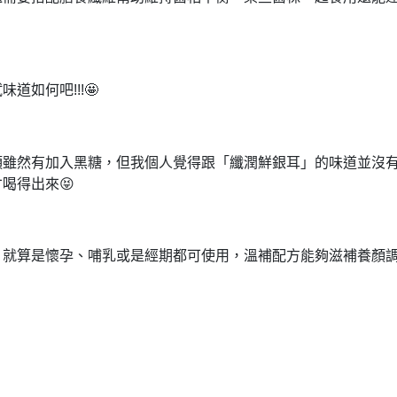
味道如何吧!!!🤩
頭雖然有加入黑糖，
但我個人覺得跟「纖潤鮮銀耳」的味道並沒
喝得出來😝
，
就算是懷孕、哺乳或是經期都可使用，
溫補配方能夠滋補養顏