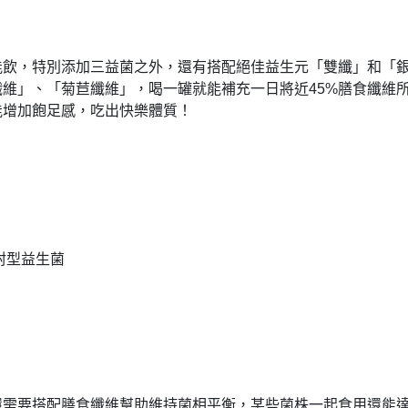
能飲，
特別添加三益菌之外，
還有搭配絕佳益生元「雙纖」和「
纖維」、「菊苣纖維」，
喝一罐就能補充一日將近45%膳食纖維
能增加飽足感，
吃出快樂體質！
封型益生菌
還需要搭配膳食纖維幫助維持菌相平衡，
某些菌株一起食用還能