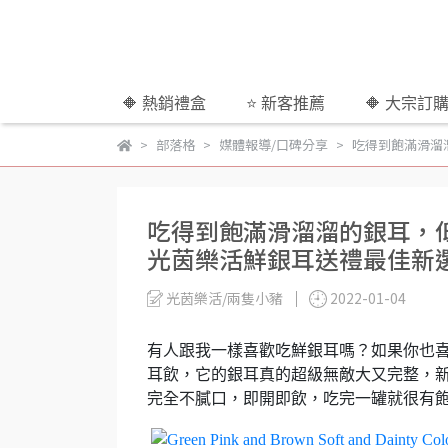
🔶 熱銷禮盒
⭐ 新客推薦
🔶 大宗訂
部落格
媒體報導/口碑分享
吃得到飽滿滑溜
吃得到飽滿滑溜溜的銀耳，
光茵樂活鮮銀耳送禮最佳新
光茵樂活/兩隻小豬
2022-01-04
有人跟我一樣喜歡吃鮮銀耳嗎？
如果你也
耳飲，
它的銀耳真的超級無敵大又完整，新
完全不膩口，即開即飲，吃完一罐就很有飽