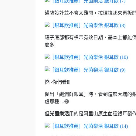
罐裝設計並不會太難開，
拉環拉起來再扳
罐子底部都有標示有效日期，
基本上都能
麼多!
挖~你們看!!!
倒出「纖潤鮮銀耳」時，
看到這麼大塊的
虛那種....😅
但
光茵樂活
用的是阿里山原生菌種銀耳製