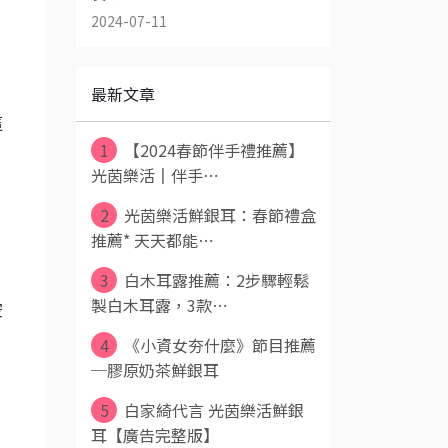
2024-07-11
最新文章
這
1
【2024春節伴手禮推薦】
光茵樂活║伴手⋯
2
光茵樂活鮮銀耳：春節禮盒
推薦* 天天都能⋯
3
白木耳露推薦：2步驟輕鬆
製白木耳露，3款⋯
空
4
《小資女夯什麼》節目推薦
─膠原奶茶鮮銀耳
5
白家綺代言 光茵樂活鮮銀
耳【廣告完整版】