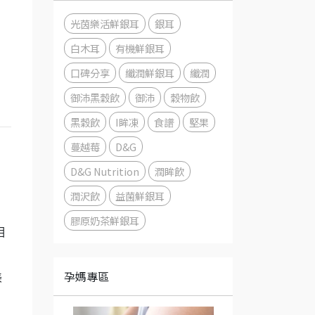
光茵樂活鮮銀耳
銀耳
白木耳
有機鮮銀耳
口碑分享
纖潤鮮銀耳
纖潤
御沛黑穀飲
御沛
穀物飲
黑穀飲
I眸凍
食譜
堅果
蔓越莓
D&G
D&G Nutrition
潤眸飲
潤沢飲
益菌鮮銀耳
膠原奶茶鮮銀耳
相
孕媽專區
美