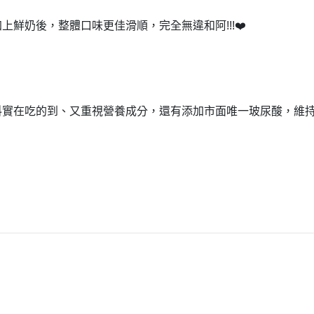
加上鮮奶後，
整體口味更佳滑順，
完全無違和阿!!!❤️
料實在吃的到、又重視營養成分，
還有添加市面唯一玻尿酸，
維