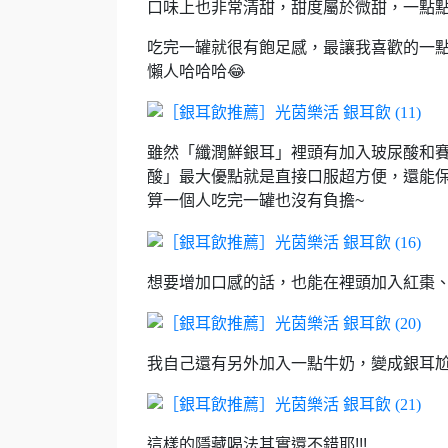
口味上也非常清甜，
甜度屬於微甜，一點
吃完一罐就很有飽足感，
最讓我喜歡的一
懶人哈哈哈😂
雖然「纖潤鮮銀耳」裡頭有加入玻尿酸和
酸」最大優點就是直接口服超方便，
還能
算一個人吃完一罐也沒有負擔~
想要增加口感的話，
也能在裡頭加入紅棗
我自己還有另外加入一點牛奶，
變成銀耳
這樣的隱藏喝法其實還不錯耶!!!