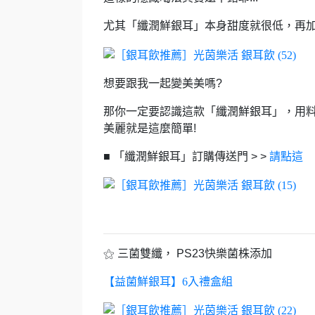
尤其「纖潤鮮銀耳」本身甜度就很低，
再
想要跟我一起變美美嗎?
那你一定要認識這款「纖潤鮮銀耳」，
用
美麗就是這麼簡單!
■ 「纖潤鮮銀耳」訂購傳送門 > >
請點這
⚝ 三菌雙纖， PS23快樂菌株添加
【益菌鮮銀耳】6入禮盒組