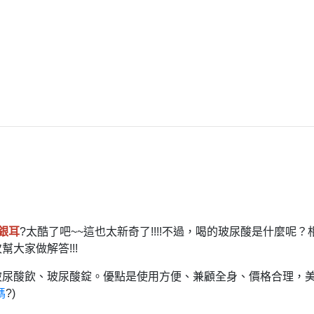
銀耳
?
太酷了吧~~這也太新奇了!!!!
不過，喝的玻尿酸是什麼呢？
幫大家做解答!!!
玻尿酸飲、玻尿酸錠。
優點是使用方便、兼顧全身、價格合理，
嗎
?)