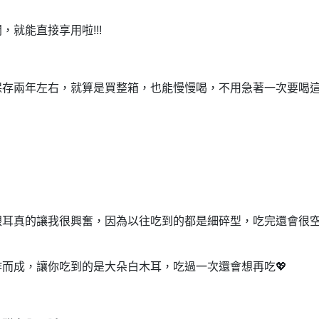
開，
就能直接享用啦!!!
保存兩年左右，
就算是買整箱，也能慢慢喝，
不用急著一次要喝
銀耳真的讓我很興奮，
因為以往吃到的都是細碎型，
吃完還會很
作而成，
讓你吃到的是大朵白木耳，
吃過一次還會想再吃💖