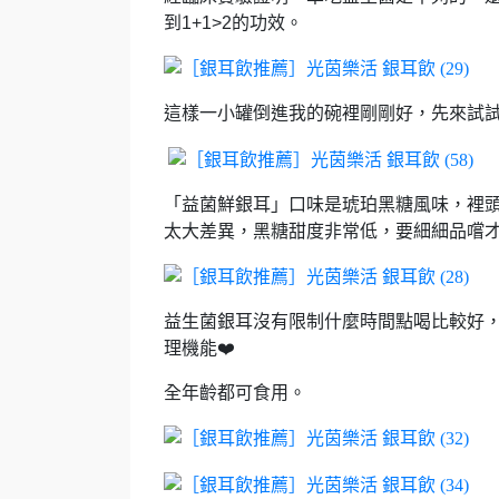
到1+1>2的功效。
這樣一小罐倒進我的碗裡剛剛好，
先來試試
「益菌鮮銀耳」口味是琥珀黑糖風味，
裡
太大差異，
黑糖甜度非常低，
要細細品嚐才
益生菌銀耳沒有限制什麼時間點喝比較好
理機能❤️
全年齡都可食用。