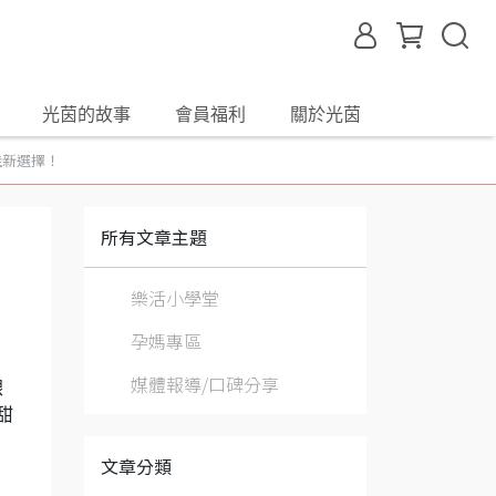
光茵的故事
會員福利
關於光茵
佳新選擇！
所有文章主題
樂活小學堂
孕媽專區
媒體報導/口碑分享
銀
甜
文章分類