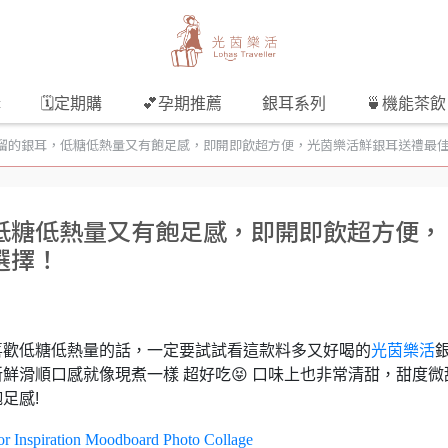
購
🗓️定期購
💕孕期推薦
銀耳系列
🍵機能茶飲
溜的銀耳，低糖低熱量又有飽足感，即開即飲超方便，光茵樂活鮮銀耳送禮最
低糖低熱量又有飽足感，即開即飲超方便，
選擇！
喜歡低糖低熱量的話，一定要試試看這款料多又好喝的
光茵樂活
鮮滑順口感就像現煮一樣 超好吃😝
口味上也非常清甜，甜度微
足感!