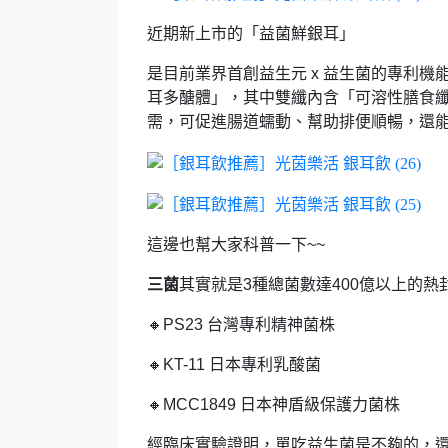
近期新上市的「益菌鮮銀耳」
是目前業界首創益生元 x 益生菌的專利機
耳多醣體」，
其中雙纖內含「可溶性膳食
需，
可促進腸道蠕動、幫助排便順暢，
還
這邊也幫大家科普一下~~
三菌
其實就是3種總菌數達400億以上的熱
🔸PS23 台灣專利精神菌株
🔸KT-11 日本專利乳酸菌
🔸MCC1849 日本神盾級保護力菌株
經臨床實驗證明，單吃益生菌是不夠的，