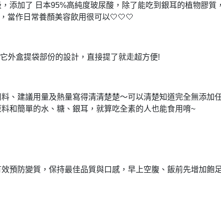
級，
添加了 日本95%高純度玻尿酸，
除了能吃到銀耳的植物膠質
維，
當作日常養顏美容飲用很可以🤍🤍🤍
它外盒提袋部份的設計，
直接提了就走超方便!
用料、建議用量及熱量寫得清清楚楚～
可以清楚知道完全無添加
原料和簡單的水、糖、銀耳，
就算吃全素的人也能食用唷~
有效預防變質，保持最佳品質與口感，
早上空腹、飯前先增加飽