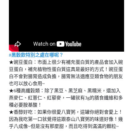
#黑穀飲
特別之處在哪呢？
★豌豆蛋白：市面上很少有補充蛋白質的產品會加入碗
豆蛋白，補充植物性蛋白質這真是最好的方式！豌豆蛋
白不會對腸胃造成負擔，腸胃無法適應豆類食物的朋友
也可以放心食用~
★6種高纖穀類：除了黑豆、黑芝麻、黑糯米，還加入
燕麥仁、紅薏仁、紅藜麥，一罐就有3g的膳食纖維和多
種必要胺基酸！
★香醇好吃：如果你很愛八寶粥，這罐你絕對會愛上！
因為我吃第一口就覺得這跟泰山八寶粥的味道好像！幾
乎八成像~但是沒有那麼甜，而且吃得到滿滿的顆粒~