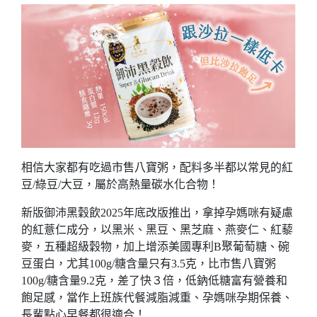
相信大家都有吃過市售八寶粥，配料多半都以常見的紅
豆/綠豆/大豆，屬於高熱量碳水化合物！
新版御沛黑穀飲2025年底改版推出，拿掉孕媽咪有疑慮
的紅薏仁成分，以黑米、黑豆、黑芝麻、燕麥仁、紅藜
麥，五種超級穀物，加上增添美國專利B聚葡萄糖、碗
豆蛋白，尤其100g/糖含量只有3.5克，比市售八寶粥
100g/糖含量9.2克，差了快３倍，低鈉低糖富有營養和
飽足感，當作上班族代餐減脂減重、孕媽咪孕期保養、
長輩點心早餐都很適合！